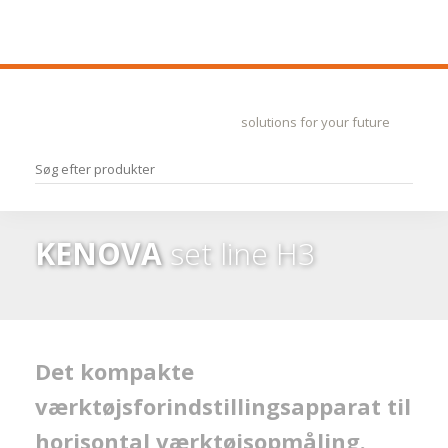
​solutions for your future
KENOVA
set line H3
Det kompakte
værktøjsforindstillingsapparat til
horisontal værktøjsopmåling.