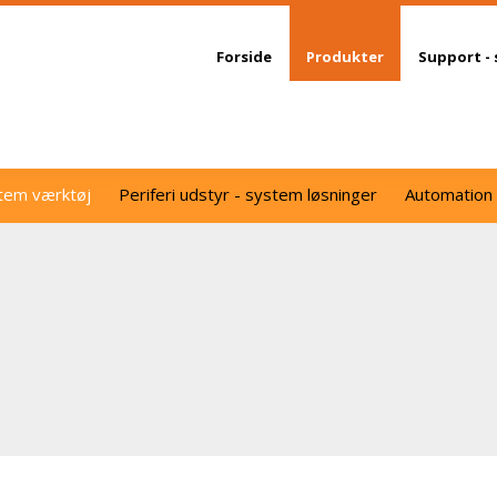
Forside
Produkter
Support - 
tem værktøj
Periferi udstyr - system løsninger
Automation 