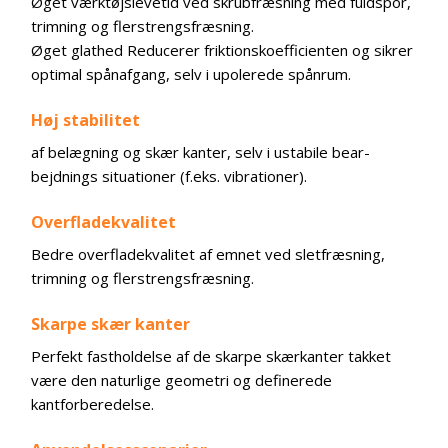
Øget værktøjslevetid ved skrubfræsning med fuldspor,
trimning og flerstrengsfræsning.
Øget glathed Reducerer friktionskoefficienten og sikrer
optimal spånafgang, selv i upolerede spånrum.
Høj stabilitet
af belægning og skær kanter, selv i ustabile bear-
bejdnings situationer (f.eks. vibrationer).
Overfladekvalitet
Bedre overfladekvalitet af emnet ved sletfræsning,
trimning og flerstrengsfræsning.
Skarpe skær kanter
Perfekt fastholdelse af de skarpe skærkanter takket
være den naturlige geometri og definerede
kantforberedelse.