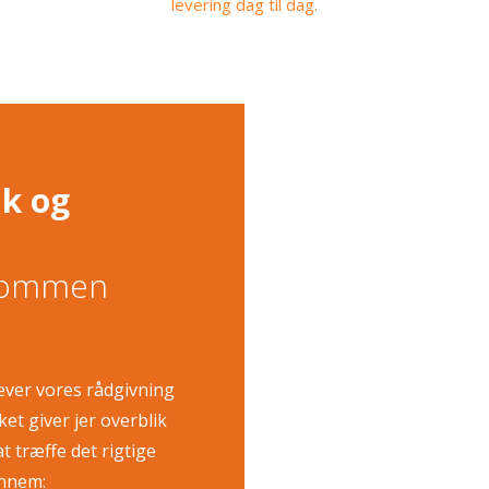
​​levering dag til dag.
ik og
dkommen
lever vores rådgivning
t giver jer overblik
t træffe det rigtige
ennem: