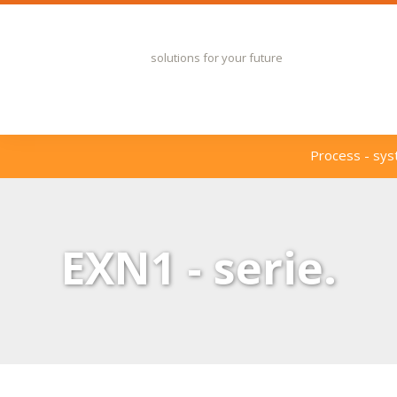
​solutions for your future
Process - sys
EXN1 - serie.